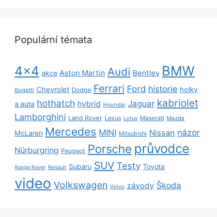
Populární témata
BMW
4x4
Audi
Aston Martin
Bentley
akce
Ferrari
Ford
historie
Chevrolet
holky
Dodge
Bugatti
kabriolet
hothatch
Jaguar
hybrid
a auta
Hyundai
Lamborghini
Land Rover
Lexus
Maserati
Lotus
Mazda
Mercedes
názor
MINI
Nissan
McLaren
Mitsubishi
průvodce
Porsche
Nürburgring
Peugeot
SUV
Testy
Subaru
Toyota
Range Rover
Renault
video
Volkswagen
Škoda
závody
Volvo