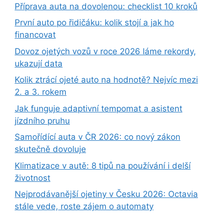
Příprava auta na dovolenou: checklist 10 kroků
První auto po řidičáku: kolik stojí a jak ho
financovat
Dovoz ojetých vozů v roce 2026 láme rekordy,
ukazují data
Kolik ztrácí ojeté auto na hodnotě? Nejvíc mezi
2. a 3. rokem
Jak funguje adaptivní tempomat a asistent
jízdního pruhu
Samořídící auta v ČR 2026: co nový zákon
skutečně dovoluje
Klimatizace v autě: 8 tipů na používání i delší
životnost
Nejprodávanější ojetiny v Česku 2026: Octavia
stále vede, roste zájem o automaty