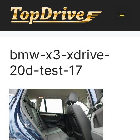
Přeskočit
na
Menu
obsah
bmw-x3-xdrive-
20d-test-17