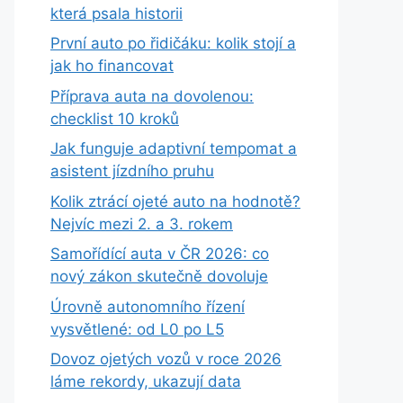
která psala historii
První auto po řidičáku: kolik stojí a
jak ho financovat
Příprava auta na dovolenou:
checklist 10 kroků
Jak funguje adaptivní tempomat a
asistent jízdního pruhu
Kolik ztrácí ojeté auto na hodnotě?
Nejvíc mezi 2. a 3. rokem
Samořídící auta v ČR 2026: co
nový zákon skutečně dovoluje
Úrovně autonomního řízení
vysvětlené: od L0 po L5
Dovoz ojetých vozů v roce 2026
láme rekordy, ukazují data