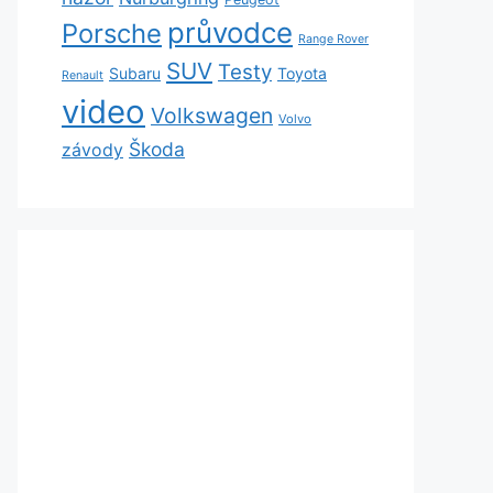
průvodce
Porsche
Range Rover
SUV
Testy
Subaru
Toyota
Renault
video
Volkswagen
Volvo
Škoda
závody