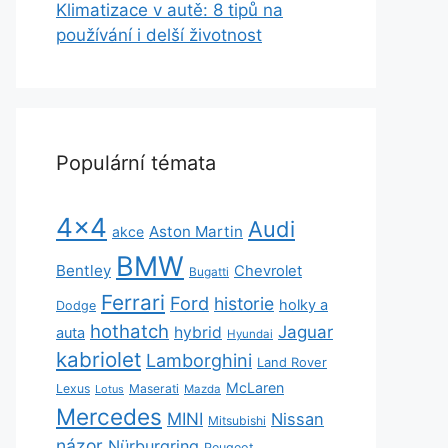
Klimatizace v autě: 8 tipů na
používání i delší životnost
Populární témata
4x4
Audi
Aston Martin
akce
BMW
Bentley
Chevrolet
Bugatti
Ferrari
Ford
historie
holky a
Dodge
hothatch
Jaguar
hybrid
auta
Hyundai
kabriolet
Lamborghini
Land Rover
McLaren
Lexus
Maserati
Lotus
Mazda
Mercedes
MINI
Nissan
Mitsubishi
názor
Nürburgring
Peugeot