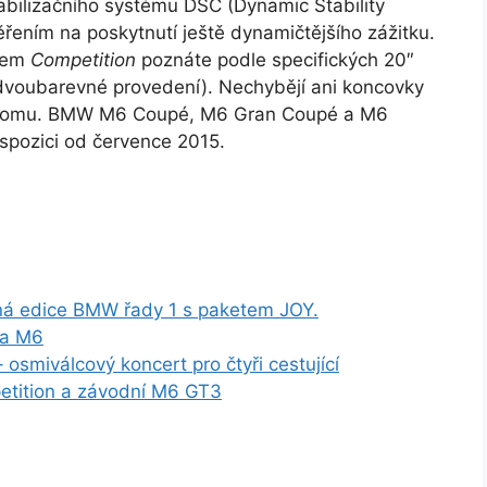
abilizačního systému DSC (Dynamic Stability
řením na poskytnutí ještě dynamičtějšího zážitku.
tem
Competition
poznáte podle specifických 20″
, dvoubarevné provedení). Nechybějí ani koncovky
chromu. BMW M6 Coupé, M6 Gran Coupé a M6
spozici od července 2015.
ná edice BMW řady 1 s paketem JOY.
 a M6
miválcový koncert pro čtyři cestující
etition a závodní M6 GT3