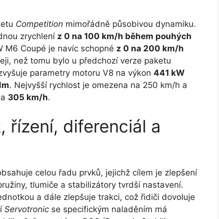
ketu
Competition
mimořádně působivou dynamiku.
nou zrychlení
z 0 na 100 km/h během pouhých
BMW M6 Coupé je navíc schopné
z 0 na 200 km/h
hleji, než tomu bylo u předchozí verze paketu
zvyšuje parametry motoru V8 na výkon
441 kW
Nm
. Nejvyšší rychlost je omezena na 250 km/h a
na
305 km/h
.
řízení, diferenciál a
sahuje celou řadu prvků, jejichž cílem je zlepšení
ružiny, tlumiče a stabilizátory tvrdší nastavení.
 jednotkou a dále zlepšuje trakci, což řidiči dovoluje
ní
Servotronic
se specifickým naladěním má