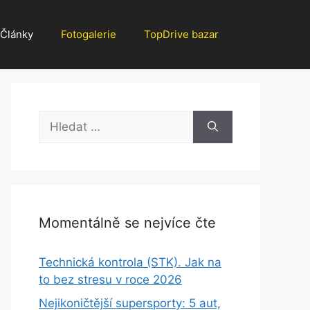
Články
Fotogalerie
TopDrive bazar
Hledat:
Momentálně se nejvíce čte
Technická kontrola (STK). Jak na
to bez stresu v roce 2026
Nejikoničtější supersporty: 5 aut,