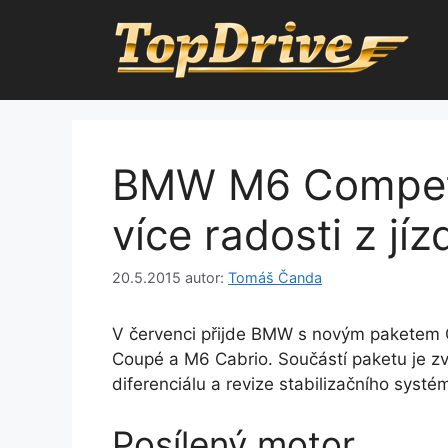
Přeskočit
na
obsah
BMW M6 Competit
více radosti z jíz
20.5.2015
autor:
Tomáš Čanda
V červenci přijde BMW s novým paketem
Coupé a M6 Cabrio. Součástí paketu je zv
diferenciálu a revize stabilizačního systé
Posílený motor