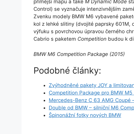
přímější mapu a také
M Dynamic Mode
st
Control) se vyznačuje intenzivnějším zamě
Zvenku modely BMW M6 vybavené pake
kol z lehké slitiny (dvojité paprsky 601M
výfuku s povrchovou úpravou černého 
Cabrio s paketem
Competition
budou k di
BMW M6 Competition Package (2015)
Podobné články:
Zvýhodněné pakety JOY a limitova
Competition Package pro BMW M5
Mercedes-Benz C 63 AMG Coupé – os
Double od BMW – silniční M6 Comp
Špinonážní fotky nových BMW