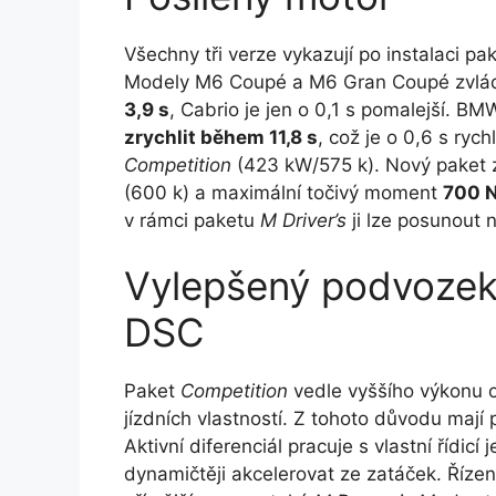
Všechny tři verze vykazují po instalaci pa
Modely M6 Coupé a M6 Gran Coupé zvlád
3,9 s
, Cabrio je jen o 0,1 s pomalejší. 
zrychlit během 11,8 s
, což je o 0,6 s ryc
Competition
(423 kW/575 k). Nový paket 
(600 k) a maximální točivý moment
700 
v rámci paketu
M Driver’s
ji lze posunout 
Vylepšený podvozek, 
DSC
Paket
Competition
vedle vyššího výkonu ob
jízdních vlastností. Z tohoto důvodu mají p
Aktivní diferenciál pracuje s vlastní řídicí
dynamičtěji akcelerovat ze zatáček. Říze