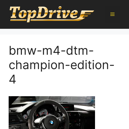
Přeskočit
na
Menu
obsah
bmw-m4-dtm-
champion-edition-
4