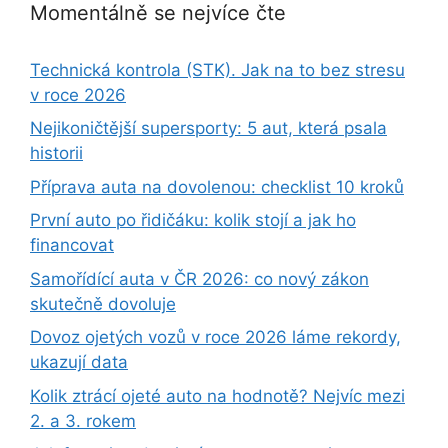
Momentálně se nejvíce čte
Technická kontrola (STK). Jak na to bez stresu
v roce 2026
Nejikoničtější supersporty: 5 aut, která psala
historii
Příprava auta na dovolenou: checklist 10 kroků
První auto po řidičáku: kolik stojí a jak ho
financovat
Samořídící auta v ČR 2026: co nový zákon
skutečně dovoluje
Dovoz ojetých vozů v roce 2026 láme rekordy,
ukazují data
Kolik ztrácí ojeté auto na hodnotě? Nejvíc mezi
2. a 3. rokem