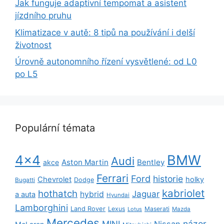
Jak funguje adaptivní tempomat a asistent
jízdního pruhu
Klimatizace v autě: 8 tipů na používání i delší
životnost
Úrovně autonomního řízení vysvětlené: od L0
po L5
Populární témata
BMW
4x4
Audi
Aston Martin
Bentley
akce
Ferrari
Ford
historie
Chevrolet
holky
Dodge
Bugatti
kabriolet
hothatch
Jaguar
hybrid
a auta
Hyundai
Lamborghini
Land Rover
Lexus
Maserati
Lotus
Mazda
Mercedes
názor