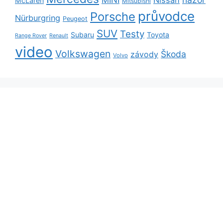
MINI
Nissan
McLaren
Mitsubishi
průvodce
Porsche
Nürburgring
Peugeot
SUV
Testy
Subaru
Toyota
Range Rover
Renault
video
Volkswagen
Škoda
závody
Volvo