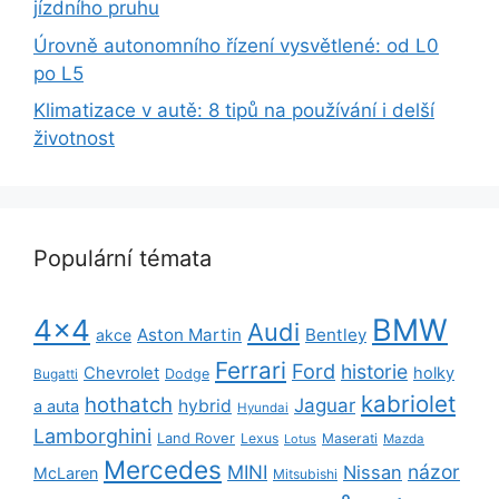
jízdního pruhu
Úrovně autonomního řízení vysvětlené: od L0
po L5
Klimatizace v autě: 8 tipů na používání i delší
životnost
Populární témata
BMW
4x4
Audi
Aston Martin
Bentley
akce
Ferrari
Ford
historie
Chevrolet
holky
Dodge
Bugatti
kabriolet
hothatch
Jaguar
hybrid
a auta
Hyundai
Lamborghini
Land Rover
Lexus
Maserati
Lotus
Mazda
Mercedes
názor
MINI
Nissan
McLaren
Mitsubishi