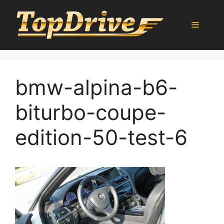
Přeskočit
na
Menu
obsah
bmw-alpina-b6-
biturbo-coupe-
edition-50-test-6