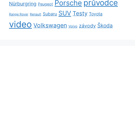
průvodce
Porsche
Nürburgring
Peugeot
SUV
Testy
Subaru
Toyota
Range Rover
Renault
video
Volkswagen
Škoda
závody
Volvo