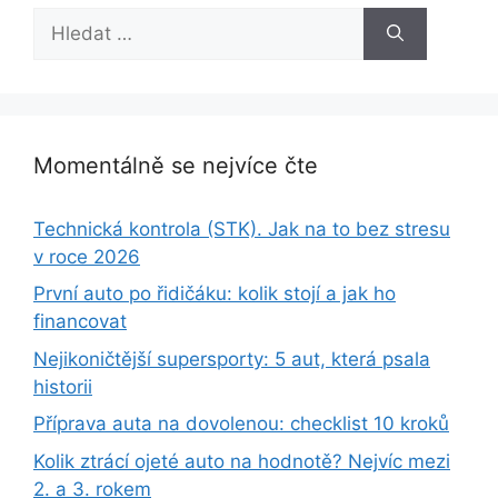
Hledat:
Momentálně se nejvíce čte
Technická kontrola (STK). Jak na to bez stresu
v roce 2026
První auto po řidičáku: kolik stojí a jak ho
financovat
Nejikoničtější supersporty: 5 aut, která psala
historii
Příprava auta na dovolenou: checklist 10 kroků
Kolik ztrácí ojeté auto na hodnotě? Nejvíc mezi
2. a 3. rokem