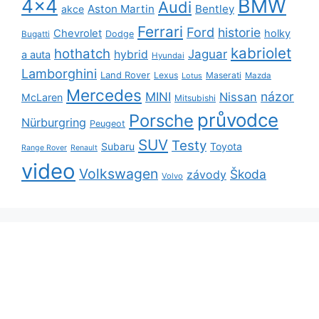
BMW
4x4
Audi
Aston Martin
Bentley
akce
Ferrari
Ford
historie
Chevrolet
holky
Dodge
Bugatti
kabriolet
hothatch
Jaguar
hybrid
a auta
Hyundai
Lamborghini
Land Rover
Lexus
Maserati
Lotus
Mazda
Mercedes
názor
MINI
Nissan
McLaren
Mitsubishi
průvodce
Porsche
Nürburgring
Peugeot
SUV
Testy
Subaru
Toyota
Range Rover
Renault
video
Volkswagen
Škoda
závody
Volvo