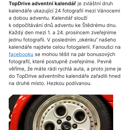
TopDrive adventní kalendář
je zvláštní druh
kalendáře ukazující 24 fotografií mezi Vánocemi
a dobou adventu. Kalendář slouží
k odpočítávání dnů adventu ke Štědrému dnu.
Každý den mezi 1. a 24. prosincem zveřejníme
jednu fotografii. V posledním „okénku“ našeho
kalendáře najdete celou fotogalerii. Fanoušci na
facebooku
se mohou těšit na pár bonusových
fotografií, které postupně zveřejníme. Pevně
věříme, že máte rádi rychlá auta, a proto jsme je
do TopDrive adventního kalendáře zařadili hned
na druhé místo. Hezkou podívanou.