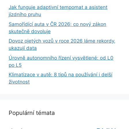
Jak funguje adaptivní tempomat a asistent
jízdního pruhu
Samořídící auta v ČR 2026: co nový zákon
skutečně dovoluje
Dovoz ojetých vozů v roce 2026 láme rekordy,
ukazují data
Úrovně autonomního řízení vysvětlené: od L0
po L5
Klimatizace v autě: 8 tipů na používání i delší
životnost
Populární témata