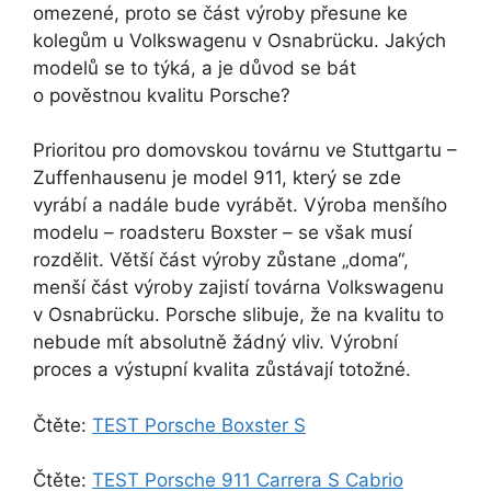
omezené, proto se část výroby přesune ke
kolegům u Volkswagenu v Osnabrücku. Jakých
modelů se to týká, a je důvod se bát
o pověstnou kvalitu Porsche?
Prioritou pro domovskou továrnu ve Stuttgartu –
Zuffenhausenu je model 911, který se zde
vyrábí a nadále bude vyrábět. Výroba menšího
modelu – roadsteru Boxster – se však musí
rozdělit. Větší část výroby zůstane „doma“,
menší část výroby zajistí továrna Volkswagenu
v Osnabrücku. Porsche slibuje, že na kvalitu to
nebude mít absolutně žádný vliv. Výrobní
proces a výstupní kvalita zůstávají totožné.
Čtěte:
TEST Porsche Boxster S
Čtěte:
TEST Porsche 911 Carrera S Cabrio