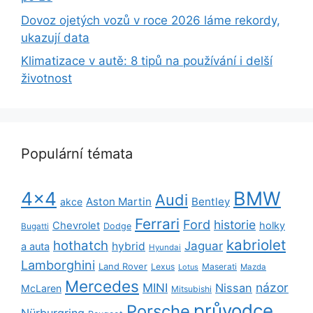
Dovoz ojetých vozů v roce 2026 láme rekordy,
ukazují data
Klimatizace v autě: 8 tipů na používání i delší
životnost
Populární témata
BMW
4x4
Audi
Aston Martin
Bentley
akce
Ferrari
Ford
historie
Chevrolet
holky
Dodge
Bugatti
kabriolet
hothatch
Jaguar
hybrid
a auta
Hyundai
Lamborghini
Land Rover
Lexus
Maserati
Lotus
Mazda
Mercedes
názor
MINI
Nissan
McLaren
Mitsubishi
průvodce
Porsche