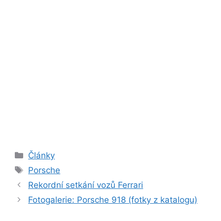
Rubriky
Články
Štítky
Porsche
Rekordní setkání vozů Ferrari
Fotogalerie: Porsche 918 (fotky z katalogu)