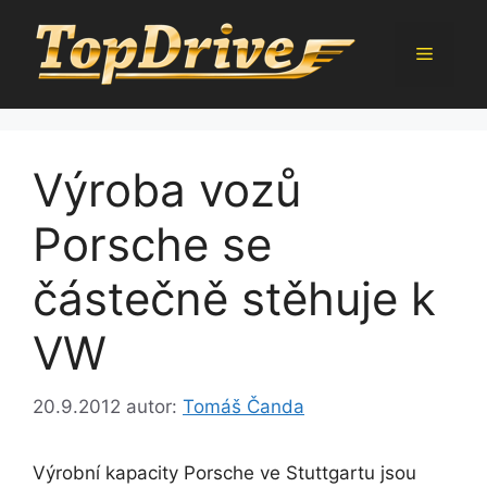
Přeskočit
na
Menu
obsah
Výroba vozů
Porsche se
částečně stěhuje k
VW
20.9.2012
autor:
Tomáš Čanda
Výrobní kapacity Porsche ve Stuttgartu jsou