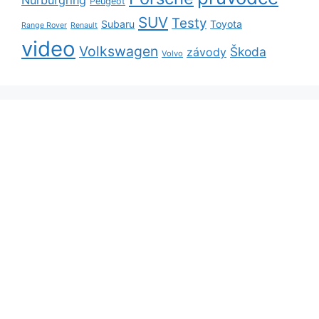
Nürburgring
Peugeot
SUV
Testy
Subaru
Toyota
Range Rover
Renault
video
Volkswagen
Škoda
závody
Volvo