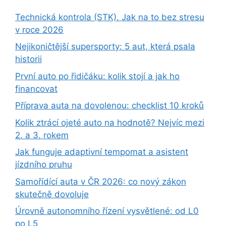
Technická kontrola (STK). Jak na to bez stresu
v roce 2026
Nejikoničtější supersporty: 5 aut, která psala
historii
První auto po řidičáku: kolik stojí a jak ho
financovat
Příprava auta na dovolenou: checklist 10 kroků
Kolik ztrácí ojeté auto na hodnotě? Nejvíc mezi
2. a 3. rokem
Jak funguje adaptivní tempomat a asistent
jízdního pruhu
Samořídící auta v ČR 2026: co nový zákon
skutečně dovoluje
Úrovně autonomního řízení vysvětlené: od L0
po L5