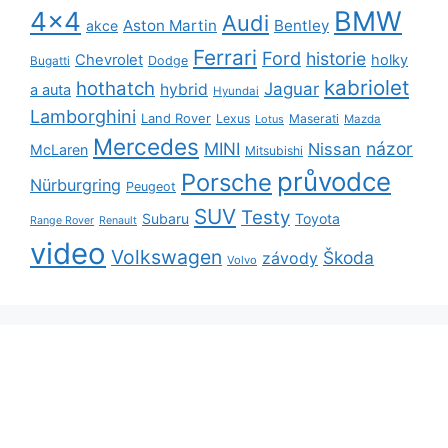
BMW
4x4
Audi
Aston Martin
Bentley
akce
Ferrari
Ford
historie
Chevrolet
holky
Dodge
Bugatti
kabriolet
hothatch
Jaguar
hybrid
a auta
Hyundai
Lamborghini
Land Rover
Lexus
Maserati
Lotus
Mazda
Mercedes
názor
MINI
Nissan
McLaren
Mitsubishi
průvodce
Porsche
Nürburgring
Peugeot
SUV
Testy
Subaru
Toyota
Range Rover
Renault
video
Volkswagen
Škoda
závody
Volvo