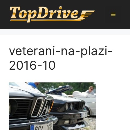
Přeskočit
na
Menu
obsah
veterani-na-plazi-
2016-10