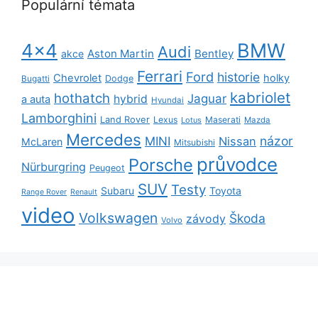
Populární témata
BMW
4x4
Audi
Aston Martin
Bentley
akce
Ferrari
Ford
historie
Chevrolet
holky
Dodge
Bugatti
kabriolet
hothatch
Jaguar
hybrid
a auta
Hyundai
Lamborghini
Land Rover
Lexus
Maserati
Lotus
Mazda
Mercedes
názor
MINI
Nissan
McLaren
Mitsubishi
průvodce
Porsche
Nürburgring
Peugeot
SUV
Testy
Subaru
Toyota
Range Rover
Renault
video
Volkswagen
Škoda
závody
Volvo