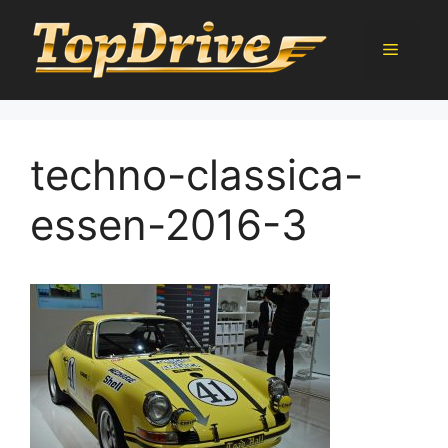
Přeskočit
na
Menu
obsah
techno-classica-
essen-2016-3