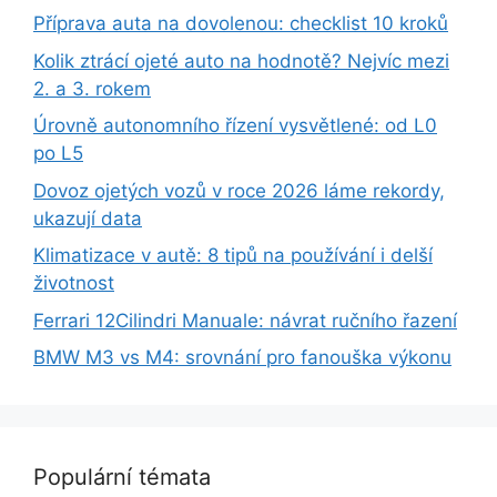
Příprava auta na dovolenou: checklist 10 kroků
Kolik ztrácí ojeté auto na hodnotě? Nejvíc mezi
2. a 3. rokem
Úrovně autonomního řízení vysvětlené: od L0
po L5
Dovoz ojetých vozů v roce 2026 láme rekordy,
ukazují data
Klimatizace v autě: 8 tipů na používání i delší
životnost
Ferrari 12Cilindri Manuale: návrat ručního řazení
BMW M3 vs M4: srovnání pro fanouška výkonu
Populární témata