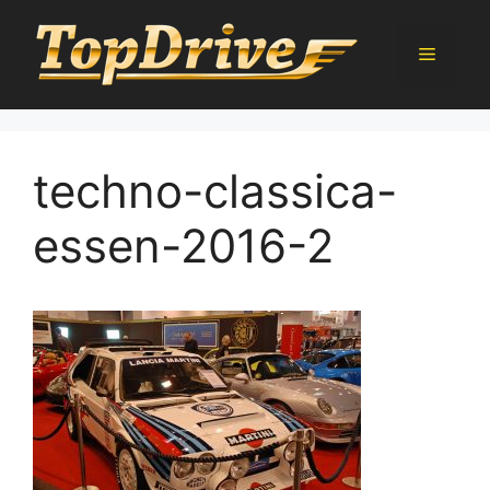
Přeskočit
na
Menu
obsah
techno-classica-
essen-2016-2