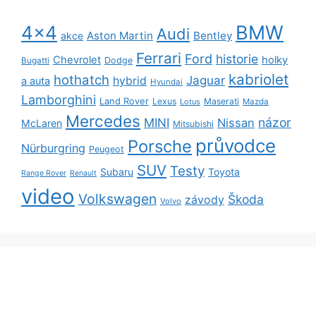
BMW
4x4
Audi
Aston Martin
Bentley
akce
Ferrari
Ford
historie
Chevrolet
holky
Dodge
Bugatti
kabriolet
hothatch
Jaguar
hybrid
a auta
Hyundai
Lamborghini
Land Rover
Lexus
Maserati
Lotus
Mazda
Mercedes
názor
MINI
Nissan
McLaren
Mitsubishi
průvodce
Porsche
Nürburgring
Peugeot
SUV
Testy
Subaru
Toyota
Range Rover
Renault
video
Volkswagen
Škoda
závody
Volvo