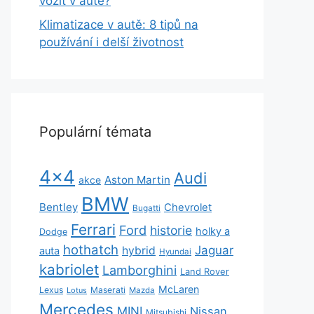
vozit v autě?
Klimatizace v autě: 8 tipů na
používání i delší životnost
Populární témata
4x4
Audi
Aston Martin
akce
BMW
Bentley
Chevrolet
Bugatti
Ferrari
Ford
historie
holky a
Dodge
hothatch
Jaguar
hybrid
auta
Hyundai
kabriolet
Lamborghini
Land Rover
McLaren
Lexus
Maserati
Lotus
Mazda
Mercedes
MINI
Nissan
Mitsubishi