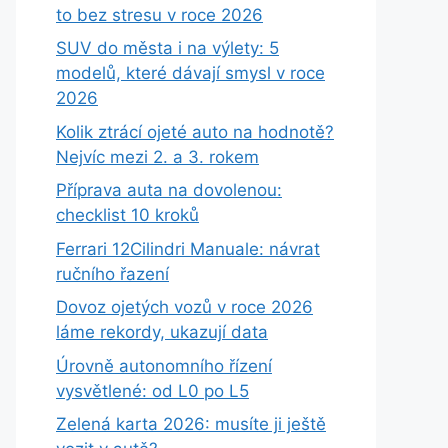
to bez stresu v roce 2026
SUV do města i na výlety: 5
modelů, které dávají smysl v roce
2026
Kolik ztrácí ojeté auto na hodnotě?
Nejvíc mezi 2. a 3. rokem
Příprava auta na dovolenou:
checklist 10 kroků
Ferrari 12Cilindri Manuale: návrat
ručního řazení
Dovoz ojetých vozů v roce 2026
láme rekordy, ukazují data
Úrovně autonomního řízení
vysvětlené: od L0 po L5
Zelená karta 2026: musíte ji ještě