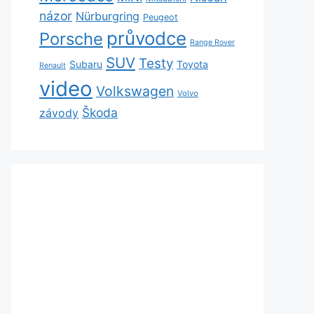
názor
Nürburgring
Peugeot
průvodce
Porsche
Range Rover
SUV
Testy
Subaru
Toyota
Renault
video
Volkswagen
Volvo
Škoda
závody