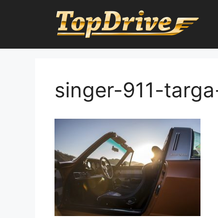
Přeskočit
na
obsah
singer-911-targa