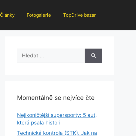
Články
Fotogalerie
TopDrive bazar
Hledat:
Momentálně se nejvíce čte
Nejikoničtější supersporty: 5 aut,
která psala historii
Technická kontrola (STK). Jak na