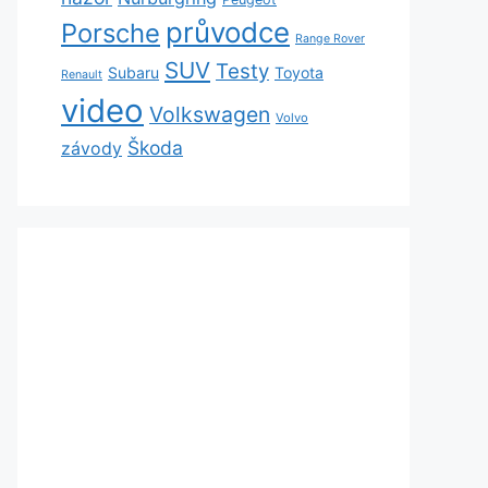
průvodce
Porsche
Range Rover
SUV
Testy
Subaru
Toyota
Renault
video
Volkswagen
Volvo
Škoda
závody