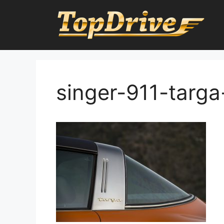
Přeskočit
na
obsah
singer-911-targa