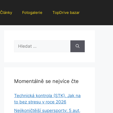
Články
Fotogalerie
TopDrive bazar
Hledat:
Momentálně se nejvíce čte
Technická kontrola (STK). Jak na
to bez stresu v roce 2026
Nejikoničtější supersporty: 5 aut,