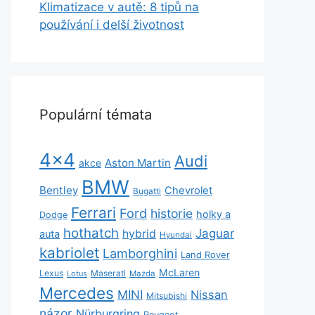
Klimatizace v autě: 8 tipů na
používání i delší životnost
Populární témata
4x4
Audi
Aston Martin
akce
BMW
Bentley
Chevrolet
Bugatti
Ferrari
Ford
historie
holky a
Dodge
hothatch
Jaguar
hybrid
auta
Hyundai
kabriolet
Lamborghini
Land Rover
McLaren
Lexus
Maserati
Lotus
Mazda
Mercedes
MINI
Nissan
Mitsubishi
názor
Nürburgring
Peugeot