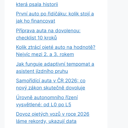
která psala historii
První auto po řidičáku: kolik stojí a
jak ho financovat
Příprava auta na dovolenou:
checklist 10 kroků
Kolik ztrácí ojeté auto na hodnotě?
Nejvíc mezi 2. a 3. rokem
Jak funguje adaptivní tempomat a
asistent jízdního pruhu
Samořídící auta v ČR 2026: co
nový zákon skutečně dovoluje
Úrovně autonomního řízení
vysvětlené: od L0 po L5
Dovoz ojetých vozů v roce 2026
láme rekordy, ukazují data