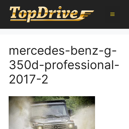
Přeskočit
na
Menu
obsah
mercedes-benz-g-
350d-professional-
2017-2