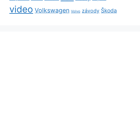
video
Volkswagen
Škoda
závody
Volvo