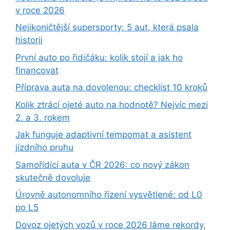
v roce 2026
Nejikoničtější supersporty: 5 aut, která psala
historii
První auto po řidičáku: kolik stojí a jak ho
financovat
Příprava auta na dovolenou: checklist 10 kroků
Kolik ztrácí ojeté auto na hodnotě? Nejvíc mezi
2. a 3. rokem
Jak funguje adaptivní tempomat a asistent
jízdního pruhu
Samořídící auta v ČR 2026: co nový zákon
skutečně dovoluje
Úrovně autonomního řízení vysvětlené: od L0
po L5
Dovoz ojetých vozů v roce 2026 láme rekordy,