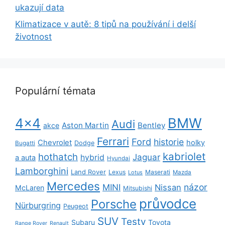
ukazují data
Klimatizace v autě: 8 tipů na používání i delší
životnost
Populární témata
BMW
4x4
Audi
Aston Martin
Bentley
akce
Ferrari
Ford
historie
Chevrolet
holky
Dodge
Bugatti
kabriolet
hothatch
Jaguar
hybrid
a auta
Hyundai
Lamborghini
Land Rover
Lexus
Maserati
Lotus
Mazda
Mercedes
názor
MINI
Nissan
McLaren
Mitsubishi
průvodce
Porsche
Nürburgring
Peugeot
SUV
Testy
Subaru
Toyota
Range Rover
Renault