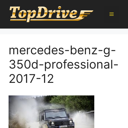
Přeskočit
na
Menu
obsah
mercedes-benz-g-
350d-professional-
2017-12