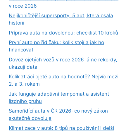
v roce 2026
Nejikoničtější supersporty: 5 aut, která psala
historii
Příprava auta na dovolenou: checklist 10 kroků
První auto po řidičáku: kolik stojí a jak ho
financovat
Dovoz ojetých vozů v roce 2026 láme rekordy,
ukazují data
Kolik ztrácí ojeté auto na hodnotě? Nejvíc mezi
2. a 3. rokem
Jak funguje adaptivní tempomat a asistent
jízdního pruhu
Samořídící auta v ČR 2026: co nový zákon
skutečně dovoluje
Klimatizace v autě: 8 tipů na používání i delší