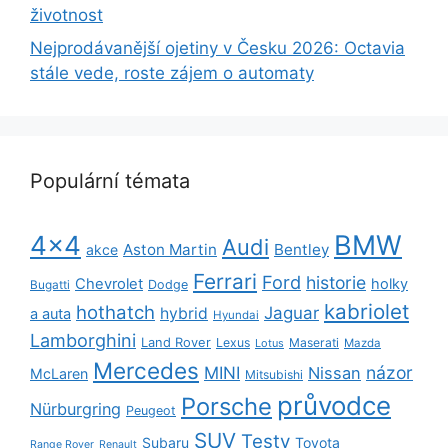
životnost
Nejprodávanější ojetiny v Česku 2026: Octavia
stále vede, roste zájem o automaty
Populární témata
BMW
4x4
Audi
Aston Martin
Bentley
akce
Ferrari
Ford
historie
Chevrolet
holky
Dodge
Bugatti
kabriolet
hothatch
Jaguar
hybrid
a auta
Hyundai
Lamborghini
Land Rover
Lexus
Maserati
Lotus
Mazda
Mercedes
názor
MINI
Nissan
McLaren
Mitsubishi
průvodce
Porsche
Nürburgring
Peugeot
SUV
Testy
Subaru
Toyota
Range Rover
Renault