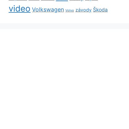
video
Volkswagen
Škoda
závody
Volvo