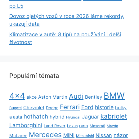
po L5
Dovoz ojetých vozů v roce 2026 láme rekordy,
ukazují data
Klimatizace v autě: 8 tipů na používání i delší
životnost
Populární témata
BMW
4x4
Audi
Aston Martin
Bentley
akce
Ferrari
Ford
historie
Chevrolet
holky
Dodge
Bugatti
kabriolet
hothatch
Jaguar
hybrid
a auta
Hyundai
Lamborghini
Land Rover
Lexus
Maserati
Lotus
Mazda
Mercedes
názor
MINI
Nissan
McLaren
Mitsubishi