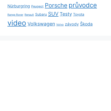
průvodce
Porsche
Nürburgring
Peugeot
SUV
Testy
Subaru
Toyota
Range Rover
Renault
video
Volkswagen
Škoda
závody
Volvo