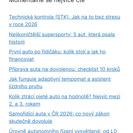
Momentálně se nejvíce čte
Technická kontrola (STK). Jak na to bez stresu
v roce 2026
Nejikoničtější supersporty: 5 aut, která psala
historii
První auto po řidičáku: kolik stojí a jak ho
financovat
Příprava auta na dovolenou: checklist 10 kroků
Jak funguje adaptivní tempomat a asistent
jízdního pruhu
Kolik ztrácí ojeté auto na hodnotě? Nejvíc mezi
2. a 3. rokem
Samořídící auta v ČR 2026: co nový zákon
skutečně dovoluje
Úrovně autonomního řízení vysvětlené: od L0