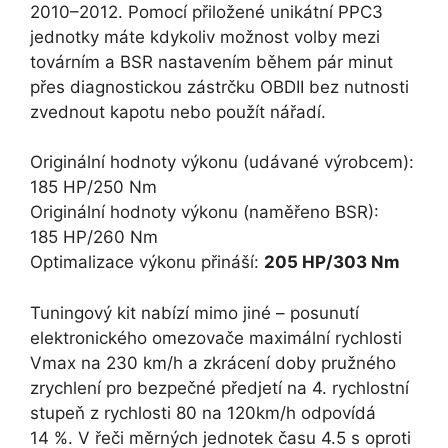
2010–2012. Pomocí přiložené unikátní PPC3
jednotky máte kdykoliv možnost volby mezi
továrním a BSR nastavením během pár minut
přes diagnostickou zástrčku OBDII bez nutnosti
zvednout kapotu nebo použít nářadí.
Originální hodnoty výkonu (udávané výrobcem):
185 HP/250 Nm
Originální hodnoty výkonu (naměřeno BSR):
185 HP/260 Nm
Optimalizace výkonu přináší:
205 HP/303 Nm
Tuningový kit nabízí mimo jiné – posunutí
elektronického omezovače maximální rychlosti
Vmax na 230 km/h a zkrácení doby pružného
zrychlení pro bezpečné předjetí na 4. rychlostní
stupeň z rychlosti 80 na 120km/h odpovídá
14 %. V řeči měrných jednotek času 4.5 s oproti