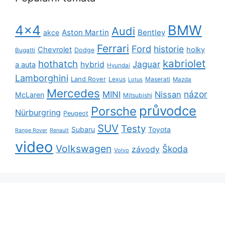
BMW
4x4
Audi
Aston Martin
Bentley
akce
Ferrari
Ford
historie
Chevrolet
holky
Dodge
Bugatti
kabriolet
hothatch
Jaguar
hybrid
a auta
Hyundai
Lamborghini
Land Rover
Lexus
Maserati
Lotus
Mazda
Mercedes
názor
MINI
Nissan
McLaren
Mitsubishi
průvodce
Porsche
Nürburgring
Peugeot
SUV
Testy
Subaru
Toyota
Range Rover
Renault
video
Volkswagen
Škoda
závody
Volvo