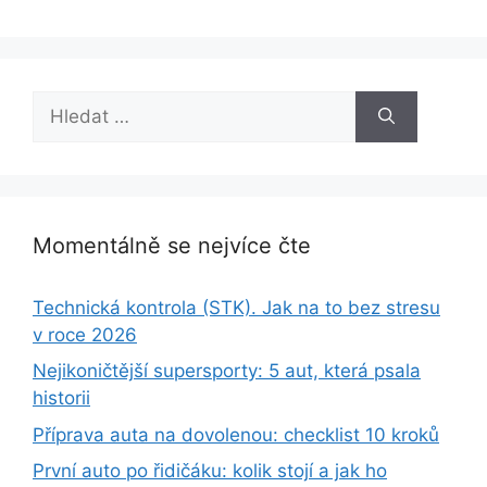
Hledat:
Momentálně se nejvíce čte
Technická kontrola (STK). Jak na to bez stresu
v roce 2026
Nejikoničtější supersporty: 5 aut, která psala
historii
Příprava auta na dovolenou: checklist 10 kroků
První auto po řidičáku: kolik stojí a jak ho