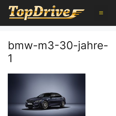
Přeskočit
na
Menu
obsah
bmw-m3-30-jahre-
1