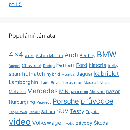
po L5
Populární témata
BMW
4x4
Audi
Aston Martin
Bentley
akce
Ferrari
Ford
historie
Chevrolet
holky
Dodge
Bugatti
kabriolet
hothatch
Jaguar
hybrid
a auta
Hyundai
Lamborghini
Land Rover
Lexus
Maserati
Lotus
Mazda
Mercedes
názor
MINI
Nissan
McLaren
Mitsubishi
průvodce
Porsche
Nürburgring
Peugeot
SUV
Testy
Subaru
Toyota
Range Rover
Renault
video
Volkswagen
Škoda
závody
Volvo