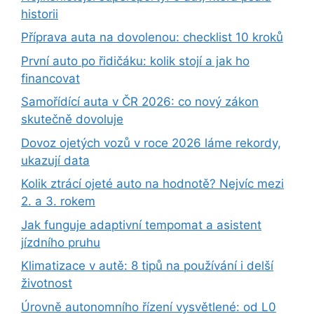
historii
Příprava auta na dovolenou: checklist 10 kroků
První auto po řidičáku: kolik stojí a jak ho
financovat
Samořídící auta v ČR 2026: co nový zákon
skutečně dovoluje
Dovoz ojetých vozů v roce 2026 láme rekordy,
ukazují data
Kolik ztrácí ojeté auto na hodnotě? Nejvíc mezi
2. a 3. rokem
Jak funguje adaptivní tempomat a asistent
jízdního pruhu
Klimatizace v autě: 8 tipů na používání i delší
životnost
Úrovně autonomního řízení vysvětlené: od L0