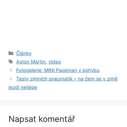
Rubriky
Články
Štítky
Aston Martin
,
video
Fotogalerie: MINI Paceman v pohybu
Testy zimních pneumatik – na čem se v zimě
jezdí nejlépe
Napsat komentář