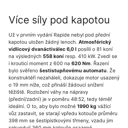
Více síly pod kapotou
Už v prvním vydání Rapide nebyl pod přední
kapotou uložen žádný lenoch.
Atmosférický
vidlicový dvanáctiválec 6,0 l
posílil o 81 koní
na výsledných
558 koní
resp. 410 kW. Zvedl se
i krouticí moment z 600 na
620 Nm
. Řazení
bylo svěřeno
šestistupňovému automatu
. Že
konstruktéři nezaháleli, dokazuje motor usazený
o 19 mm níže, což přináší žádoucí snížení
těžiště. Rozložení váhy na nápravy
(přední/zadní) je v poměru 48:52, tedy téměř
ideální. O to, aby bylo možné
1990 kg
vážící
vůz zastavit, se starají vpředu kotouče průměru
398 mm se šestipístkovými třmeny, vzadu jim
sekundují 360 mm kotouče osazené