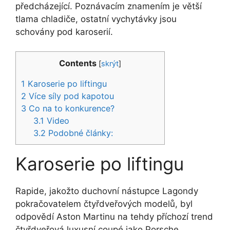
předcházející. Poznávacím znamením je větší
tlama chladiče, ostatní vychytávky jsou
schovány pod karoserií.
Contents
[
skrýt
]
1
Karoserie po liftingu
2
Více síly pod kapotou
3
Co na to konkurence?
3.1
Video
3.2
Podobné články:
Karoserie po liftingu
Rapide, jakožto duchovní nástupce Lagondy
pokračovatelem čtyřdveřových modelů, byl
odpovědí Aston Martinu na tehdy příchozí trend
čtyřdveřová luxusní coupé jako Porsche