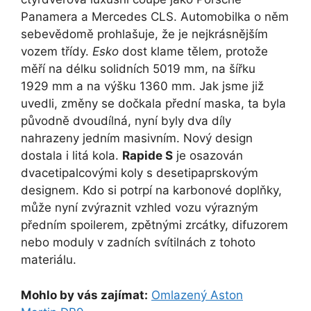
Panamera a Mercedes CLS. Automobilka o něm
sebevědomě prohlašuje, že je nejkrásnějším
vozem třídy.
Esko
dost klame tělem, protože
měří na délku solidních 5019 mm, na šířku
1929 mm a na výšku 1360 mm. Jak jsme již
uvedli, změny se dočkala přední maska, ta byla
původně dvoudílná, nyní byly dva díly
nahrazeny jedním masivním. Nový design
dostala i litá kola.
Rapide S
je osazován
dvacetipalcovými koly s desetipaprskovým
designem. Kdo si potrpí na karbonové doplňky,
může nyní zvýraznit vzhled vozu výrazným
předním spoilerem, zpětnými zrcátky, difuzorem
nebo moduly v zadních svítilnách z tohoto
materiálu.
Mohlo by vás zajímat:
Omlazený Aston