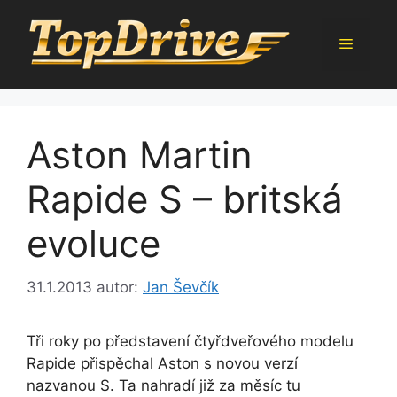
Přeskočit
na
Menu
obsah
Aston Martin
Rapide S – britská
evoluce
31.1.2013
autor:
Jan Ševčík
Tři roky po představení čtyřdveřového modelu
Rapide přispěchal Aston s novou verzí
nazvanou S. Ta nahradí již za měsíc tu