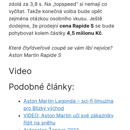
zdolá za 3,8 s. Na „topspeed“ si nemají co
vyčítat. Takže konečná volba bude opět
zejména otázkou osobního vkusu. Ještě
dodejme, že prodejní
cena Rapide S
se bude
pohybovat kolem částky
4,5 milionu Kč
.
Které čtyřdveřové coupé se vám líbí nejvíce?
Aston Martin Rapide S
Video
Podobné články:
Aston Martin Lagonda – sci-fi limuzína
pro Blízký východ
VIDEO: Aston Martin učí své zákazníky
řídit na sněhu